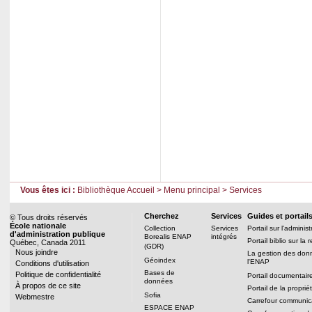
Vous êtes ici :
Bibliothèque Accueil
>
Menu principal
>
Services
Cherchez
Services
Guides et portail
© Tous droits réservés
École nationale
Collection
Services
Portail sur l'adminis
d'administration publique
Borealis ENAP
intégrés
Portail biblio sur la
Québec, Canada 2011
(GDR)
Nous joindre
La gestion des don
Géoindex
l'ENAP
Conditions d'utilisation
Bases de
Politique de confidentialité
Portail documentai
données
À propos de ce site
Portail de la propriét
Sofia
Webmestre
Carrefour communica
ESPACE ENAP