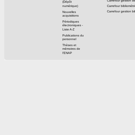
Carrefour gestion 
(Dépôt
numérique)
Carrefour bibliométr
Carrefour gestion b
Nouvelles
acquisitions
Périodiques
électroniques -
Liste A-Z
Publications du
personnel
Thèses et
mémoires de
l'ENAP