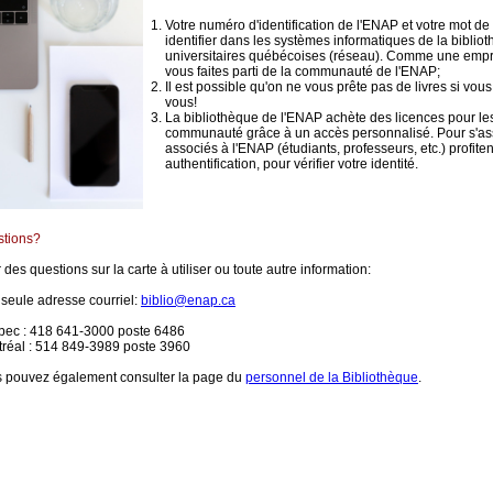
Votre numéro d'identification de l'ENAP et votre mot d
identifier dans les systèmes informatiques de la bibli
universitaires québécoises (réseau). Comme une empre
vous faites parti de la communauté de l'ENAP;
Il est possible qu'on ne vous prête pas de livres si vou
vous!
La bibliothèque de l'ENAP achète des licences pour les
communauté grâce à un accès personnalisé. Pour s'ass
associés à l'ENAP (étudiants, professeurs, etc.) profite
authentification, pour vérifier votre identité.
tions?
 des questions sur la carte à utiliser ou toute autre information:
seule adresse courriel:
biblio@enap.ca
ec : 418 641-3000 poste 6486
réal : 514 849-3989 poste 3960
 pouvez également consulter la page du
personnel de la Bibliothèque
.