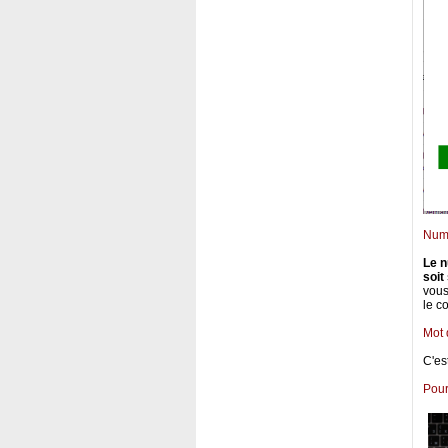
Num
Le n
soit
vous
le c
Mot 
C'es
Pour