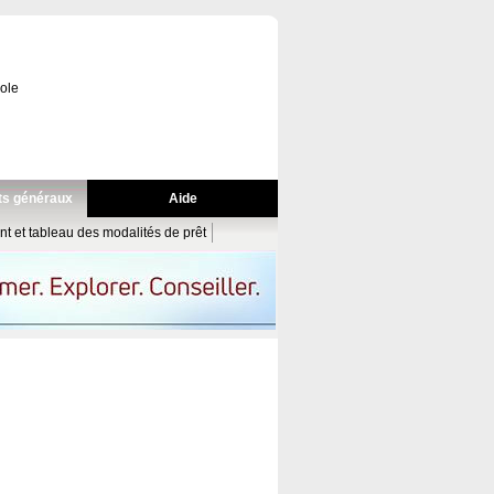
cole
s généraux
Aide
t et tableau des modalités de prêt